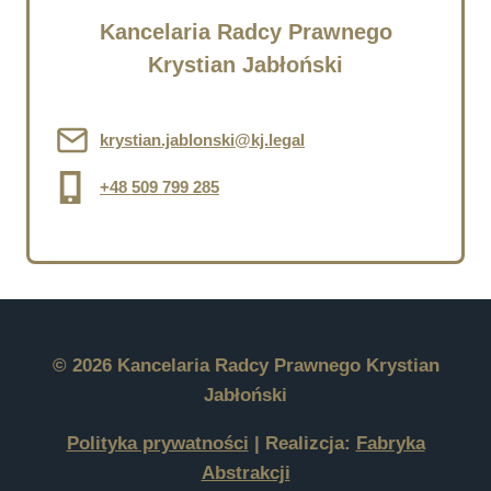
Kancelaria Radcy Prawnego
Krystian Jabłoński
krystian.jablonski@kj.legal
+48 509 799 285
© 2026 Kancelaria Radcy Prawnego Krystian
Jabłoński
Polityka prywatności
| Realizcja:
Fabryka
Abstrakcji